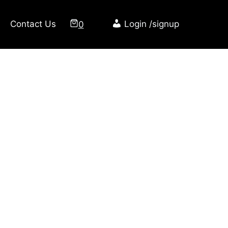
Contact Us
0
Login /signup