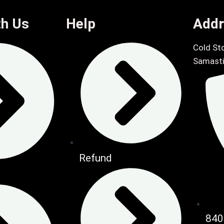
th Us
Help
Addr
Cold Sto
Samasti
Refund
840