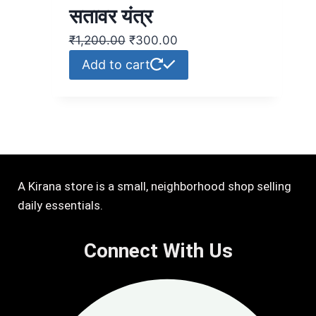
सतावर यंत्र
₹
1,200.00
₹
300.00
Add to cart
A Kirana store is a small, neighborhood shop selling
daily essentials.
Connect With Us