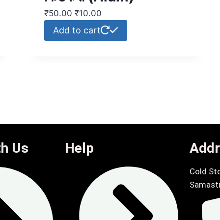
₹
50.00
₹
10.00
Add to cart
th Us
Help
Addr
Cold Sto
Samasti