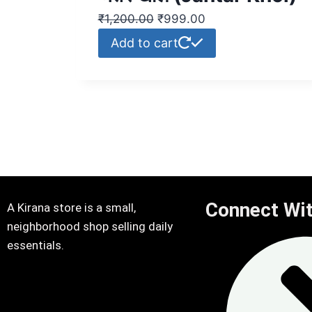
₹
1,200.00
₹
999.00
Add to cart
Connect Wi
A Kirana store is a small,
neighborhood shop selling daily
essentials.