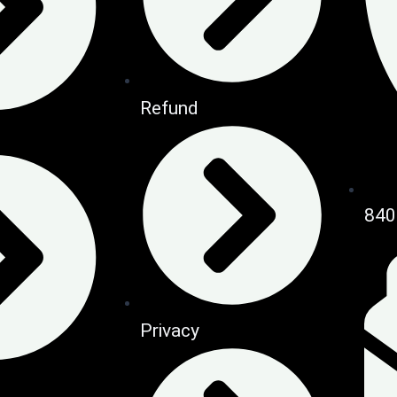
Refund
840
Privacy