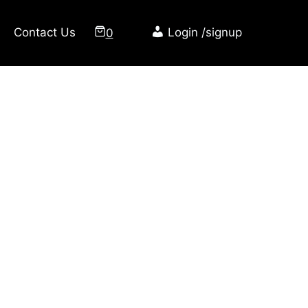
Contact Us
0
Login /signup