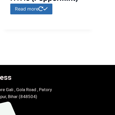
Read more
ess
re Gali , Gola Road , Patory
pur, Bihar (848504)