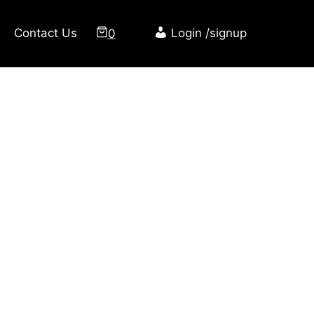
Contact Us
0
Login /signup