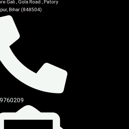
re Gali , Gola Road , Patory
pur, Bihar (848504)
9760209