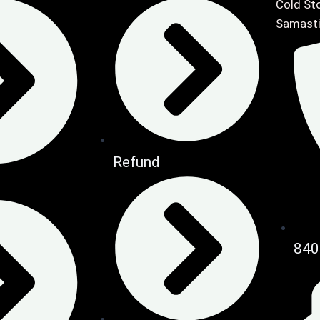
Cold Sto
Samasti
Refund
840