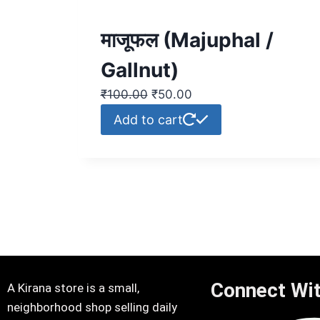
माजूफल (Majuphal /
Gallnut)
₹
100.00
₹
50.00
Add to cart
Connect Wi
A Kirana store is a small,
neighborhood shop selling daily