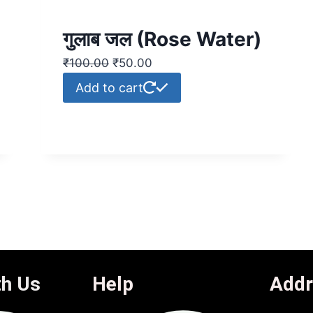
गुलाब जल (Rose Water)
₹
100.00
₹
50.00
Add to cart
th Us
Help
Addr