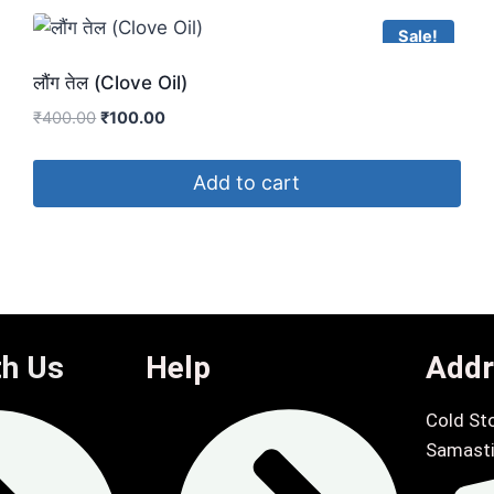
Sale!
लौंग तेल (Clove Oil)
₹
400.00
₹
100.00
Add to cart
th Us
Help
Addr
Cold Sto
Samasti