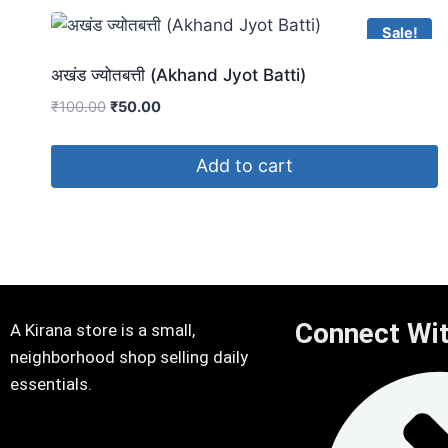
Sale!
अखंड ज्योतबत्ती (Akhand Jyot Batti)
₹
100.00
₹
50.00
Add to cart
Connect Wi
A Kirana store is a small,
neighborhood shop selling daily
essentials.