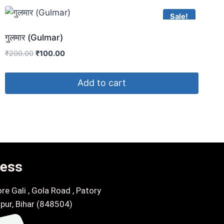
Sale!
गुलमार (Gulmar)
₹
200.00
₹
100.00
Add to cart
ess
re Gali , Gola Road , Patory
pur, Bihar (848504)