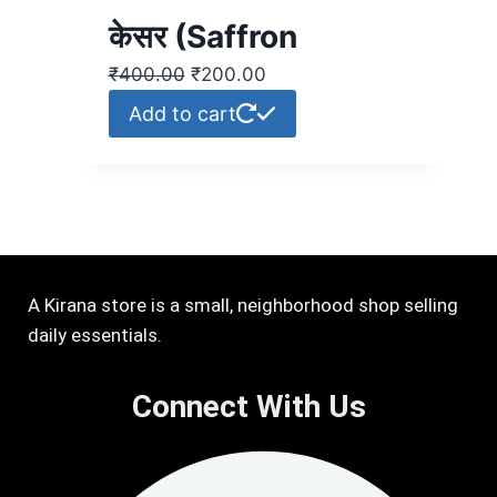
केसर (Saffron
₹
400.00
₹
200.00
Add to cart
A Kirana store is a small, neighborhood shop selling
daily essentials.
Connect With Us