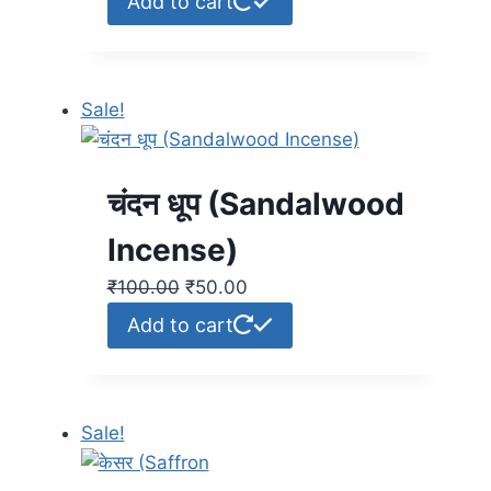
Add to cart
Sale!
चंदन धूप (Sandalwood
Incense)
₹
100.00
₹
50.00
Add to cart
Sale!